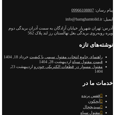
پیام رسان:
09966108807
ایمیل: info@hamghamtolid.ir
آدرس: تهران شهریار خیابان آزادگان به سمت آدران بریدگی دوم
ویره روبه‌روی بریدگی بغل نهالستان رز لند پلاک 562
نوشته‌های تازه
راهنمای جامع انتخاب مفتول سیمی با کیفیت
خرداد 18, 1404
قیمت مفتول سیاه
اردیبهشت 28, 1404
مفتول مسوار در قطعات الکتریکی خودرو
اردیبهشت 23,
1404
خدمات ما در
قفس پرنده
آبچکون
سبدیخچال
مفتول سیاه