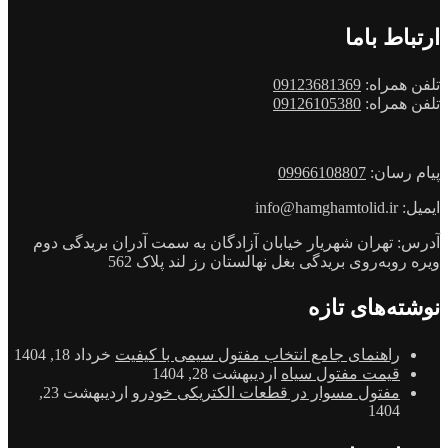
ارتباط باما
تلفن همراه:
09123681369
تلفن همراه:
09126105380
پیام رسان:
09966108807
ایمیل: info@hamghamtolid.ir
آدرس: تهران شهریار خیابان آزادگان به سمت آدران بریدگی دوم
ویره روبه‌روی بریدگی بغل نهالستان رز لند پلاک 562
نوشته‌های تازه
راهنمای جامع انتخاب مفتول سیمی با کیفیت
خرداد 18, 1404
قیمت مفتول سیاه
اردیبهشت 28, 1404
مفتول مسوار در قطعات الکتریکی خودرو
اردیبهشت 23,
1404