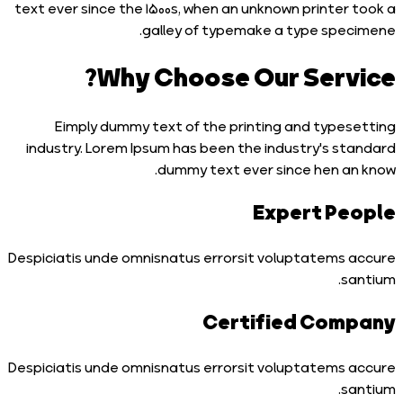
text ever since the 1500s, when an unknown printer 
galley of typemake a type spec
Why Choose Our Servi
Eimply dummy text of the printing and types
industry. Lorem Ipsum has been the industry's st
dummy text ever since hen an
Expert Pe
Despiciatis unde omnisnatus errorsit voluptatems 
sa
Certified Com
Despiciatis unde omnisnatus errorsit voluptatems 
sa