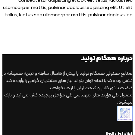
consectetur adipiscing elit. Ut elit tellus, luc
ullamcorper mattis, pulvinar dapibus leo.piscing elit. 
tellus, luctus nec ullamcorper mattis, pulvinar dapibu
ه همگام تولید
صنایع مفتولی همگام تولید با بیش از 15سال سابقه و تجربه همیشه در
ه که با تمام توان بتواند نیاز های مشتریان گرامی را برآورده کند.
لا ی کالا را و قیمت ارزان را از ما بخواهید .
طی فرایند های مهندسی طی مراحل پیچیده کش می آید و نازک
.
 باما