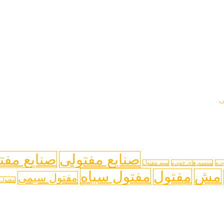
ی
صنایع مفتولی
صنایع مفت
درو
سنسورهای خودرو
سیم مفتول
مفتول سیاه
مش
مفتول
مفتول سیمی
مفتول 