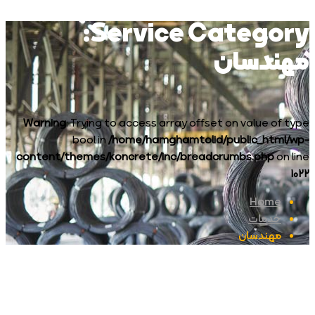
Service Category:
مهندسان
Warning
: Trying to access array offset on value of type
bool in
/home/hamghamtolid/public_html/wp-
content/themes/koncrete/inc/breadcrumbs.php
on line
1022
Home
خدمات
مهندسان