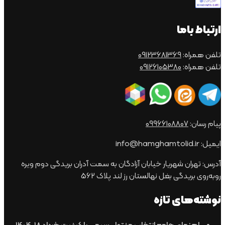
ارتباط باما
تلفن همراه:
09123681369
تلفن همراه:
09126105380
پیام رسان:
09966108807
ایمیل: info@hamghamtolid.ir
آدرس: تهران شهریار خیابان آزادگان به سمت آدران بریدگی دوم ویره
روبه‌روی بریدگی بغل نهالستان رز لند پلاک 562
نوشته‌های تازه