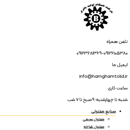
تلفن همراه
09123681369-09126105380
ایمیل ما
info@hamghamtolid.ir
ساعت کاری
شنبه تا چهارشنبه: 9صبح تا 7 شب
صنایع مفتولی
مفتول سیمی
مفتول شاخه