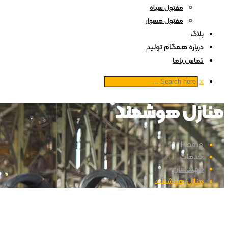
مفتول سیاه
مفتول مسوار
بلاگ
درباره همگام تولید
تماس باما
x
منازل هوشمند
Home
خدمات
مهندسان
منازل هوشمند