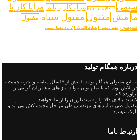
سیمی
مزایا کار با
مزایا کار با با ما
لحیم‌کاری در خودرو
مفتول سیاه
مش
مفتول
ما
مفتول
سیمی
مفتول مسوار
هدایت الکتریکی
کاریرد مفتول سیمی
درباره همگام تولید
صنایع مفتولی همگام تولید با بیش از 15سال سابقه و تجربه همیشه
در تلاش بوده که با تمام توان بتواند نیاز های مشتریان گرامی را
برآورده کند.
کیفیت بالا ی کالا را و قیمت ارزان را از ما بخواهید .
مفتول طی فرایند های مهندسی طی مراحل پیچیده کش می آید و
نازک میشود .
ارتباط باما