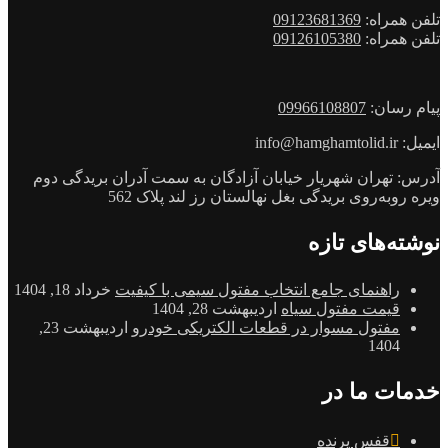
تلفن همراه:
09123681369
تلفن همراه:
09126105380
پیام رسان:
09966108807
ایمیل: info@hamghamtolid.ir
آدرس: تهران شهریار خیابان آزادگان به سمت آدران بریدگی دوم
ویره روبه‌روی بریدگی بغل نهالستان رز لند پلاک 562
نوشته‌های تازه
راهنمای جامع انتخاب مفتول سیمی با کیفیت
خرداد 18, 1404
قیمت مفتول سیاه
اردیبهشت 28, 1404
مفتول مسوار در قطعات الکتریکی خودرو
اردیبهشت 23,
1404
خدمات ما در
قفس پرنده