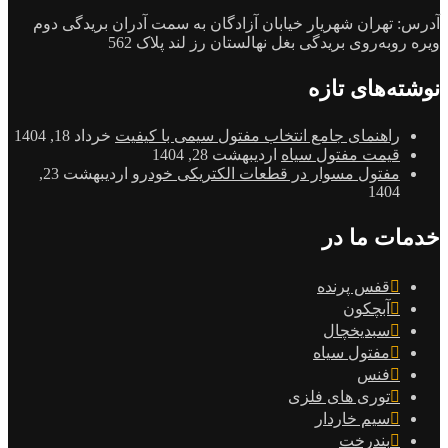
آدرس: تهران شهریار خیابان آزادگان به سمت آدران بریدگی دوم
ویره روبه‌روی بریدگی بغل نهالستان رز لند پلاک 562
نوشته‌های تازه
راهنمای جامع انتخاب مفتول سیمی با کیفیت
خرداد 18, 1404
قیمت مفتول سیاه
اردیبهشت 28, 1404
مفتول مسوار در قطعات الکتریکی خودرو
اردیبهشت 23,
1404
خدمات ما در
قفس پرنده
آبچکون
سبدیخچال
مفتول سیاه
فنس
توری های فلزی
سیم خاردار
بندرخت