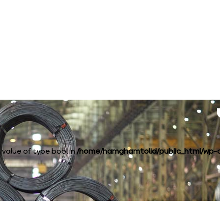
 value of type bool in
/home/hamghamtolid/public_html/wp-