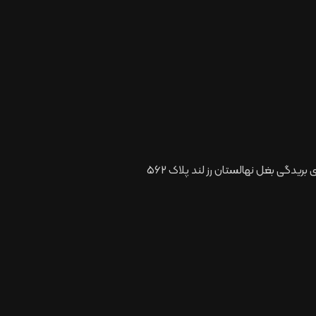
ریدگی بغل نهالستان رز لند پلاک 562