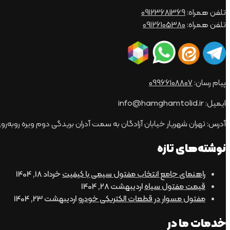
تلفن همراه:
09123681369
تلفن همراه:
09126105380
پیام رسان:
09966108807
ایمیل: info@hamghamtolid.ir
آدرس: تهران شهریار خیابان آزادگان به سمت آدران بریدگی دوم ویره روبه‌روی ب
نوشته‌های تازه
راهنمای جامع انتخاب مفتول سیمی با کیفیت
خرداد 18, 1404
قیمت مفتول سیاه
اردیبهشت 28, 1404
مفتول مسوار در قطعات الکتریکی خودرو
اردیبهشت 23, 1404
خدمات ما در