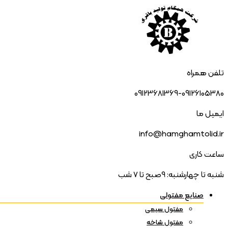
تلفن همراه
09123681369-09126105380
ایمیل ما
info@hamghamtolid.ir
ساعت کاری
شنبه تا چهارشنبه: 9صبح تا 7 شب
صنایع مفتولی
مفتول سیمی
مفتول شاخه