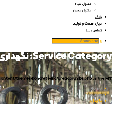
مفتول سیاه
مفتول مسوار
بلاگ
درباره همگام تولید
تماس باما
x
Service Category:
نگهداری
content/themes/koncrete/inc/breadcrumbs.php
on line
1022
Home
خدمات
نگهداری