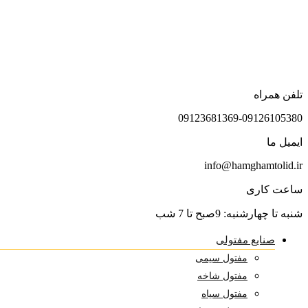
تلفن همراه
09123681369-09126105380
ایمیل ما
info@hamghamtolid.ir
ساعت کاری
شنبه تا چهارشنبه: 9صبح تا 7 شب
صنایع مفتولی
مفتول سیمی
مفتول شاخه
مفتول سیاه