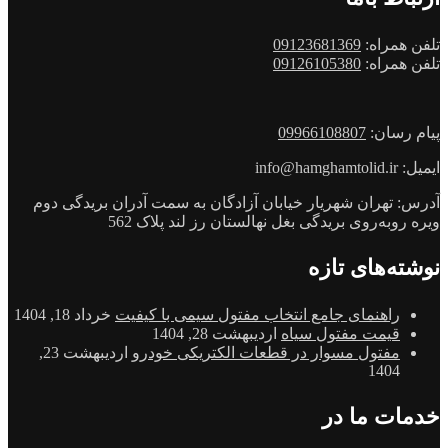
تلفن همراه:
09123681369
تلفن همراه:
09126105380
پیام رسان:
09966108807
ایمیل: info@hamghamtolid.ir
آدرس: تهران شهریار خیابان آزادگان به سمت آدران بریدگی دوم
ویره روبه‌روی بریدگی بغل نهالستان رز لند پلاک 562
نوشته‌های تازه
راهنمای جامع انتخاب مفتول سیمی با کیفیت
خرداد 18, 1404
قیمت مفتول سیاه
اردیبهشت 28, 1404
مفتول مسوار در قطعات الکتریکی خودرو
اردیبهشت 23,
1404
خدمات ما در