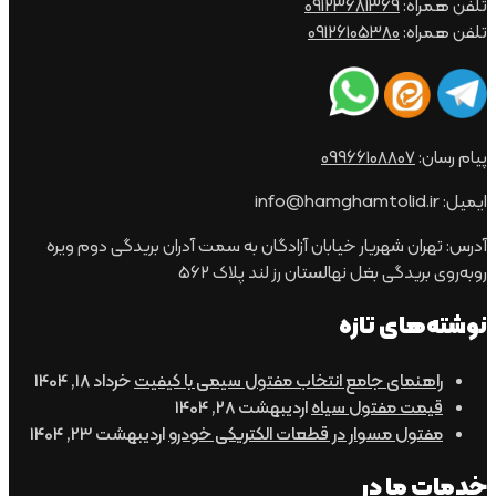
مراه:
09123681369
مراه:
09126105380
ان:
09966108807
هران شهریار خیابان آزادگان به سمت آدران بریدگی دوم ویره
 بریدگی بغل نهالستان رز لند پلاک 562
‌های تازه
اهنمای جامع انتخاب مفتول سیمی با کیفیت
خرداد 18, 1404
یمت مفتول سیاه
اردیبهشت 28, 1404
فتول مسوار در قطعات الکتریکی خودرو
اردیبهشت 23, 1404
 ما در