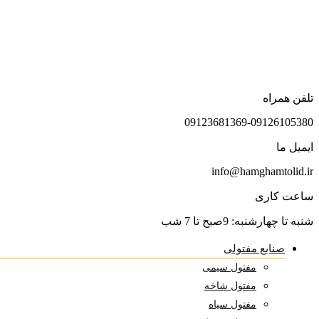
تلفن همراه
09123681369-09126105380
ایمیل ما
info@hamghamtolid.ir
ساعت کاری
شنبه تا چهارشنبه: 9صبح تا 7 شب
صنایع مفتولی
مفتول سیمی
مفتول شاخه
مفتول سیاه