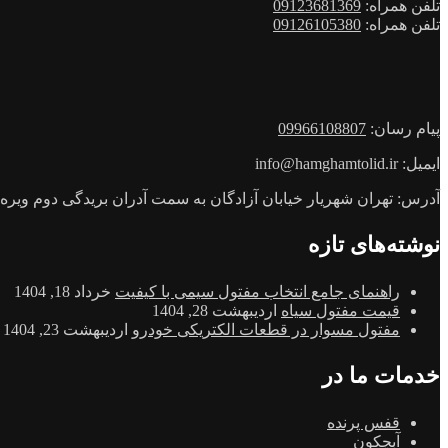
تلفن همراه:
09123681369
تلفن همراه:
09126105380
پیام رسان:
09966108807
ایمیل: info@hamghamtolid.ir
آدرس: تهران شهریار خیابان آزادگان به سمت آدران بریدگی دوم ویره روب
نوشته‌های تازه
راهنمای جامع انتخاب مفتول سیمی با کیفیت
خرداد 18, 1404
قیمت مفتول سیاه
اردیبهشت 28, 1404
مفتول مسوار در قطعات الکتریکی خودرو
اردیبهشت 23, 1404
خدمات ما در
قفس پرنده
آبچکون