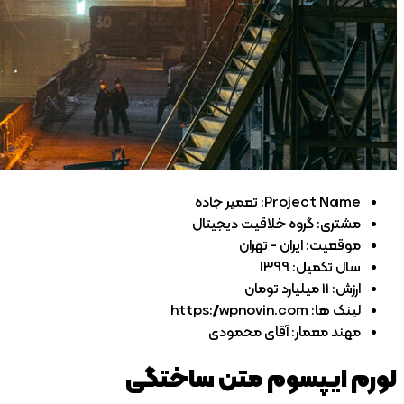
Project Name:
تعمیر جاده
مشتری:
گروه خلاقیت دیجیتال
موقعیت:
ایران - تهران
سال تکمیل:
1399
ارزش:
11 میلیارد تومان
لینک ها:
https://wpnovin.com
مهند معمار:
آقای محمودی
لورم ایپسوم متن ساختگی