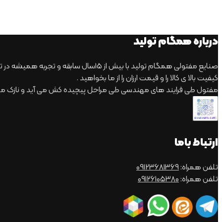
درباره همگام تولید
صنایع مفتولی همگام تولید با بیش از 15سال سابقه و تجربه همیشه در تلاش بوده که با تمام توان بتواند نیاز های مشتریان گرامی را برآورده کند.
کیفیت بالا ی کالا را و قیمت ارزان را از ما بخواهید .
مفتول طی فرایند های مهندسی طی مراحل پیچیده کش می آید و نازک می
ارتباط باما
تلفن همراه:
09123681369
تلفن همراه:
09126105380