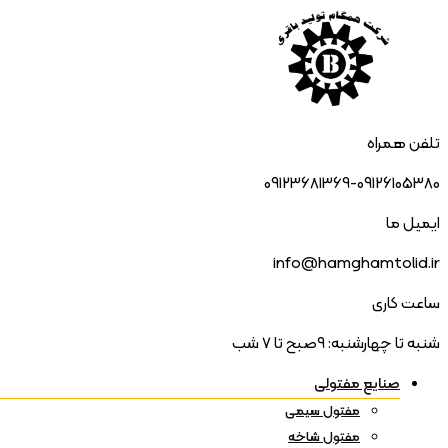
تلفن همراه
09123681369-09126105380
ایمیل ما
info@hamghamtolid.ir
ساعت کاری
شنبه تا چهارشنبه: 9صبح تا 7 شب
صنایع مفتولی
مفتول سیمی
مفتول شاخه