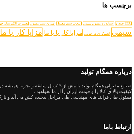
برچسب ها
ECU خودرو
استاندارد مفتول سیمی
انتخاب سیم مفتول
بهترین سیم مفتول
تعمیرات الکترونیک خو
سیمی
مزایا کار با ما
مزایا کار با با ما
لحیم‌کاری در خودرو
درباره همگام تولید
صنایع مفتولی همگام تولید با بیش از 15سال سابقه و تجربه همیشه در تلاش بوده که با تمام توان بتواند نیاز های مشتریان گرامی را برآورده کند.
کیفیت بالا ی کالا را و قیمت ارزان را از ما بخواهید .
مفتول طی فرایند های مهندسی طی مراحل پیچیده کش می آید و نازک
ارتباط باما