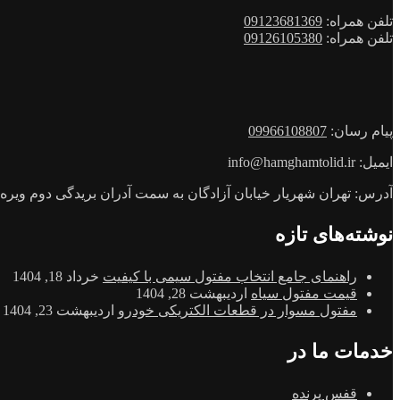
تلفن همراه:
09123681369
تلفن همراه:
09126105380
پیام رسان:
09966108807
ایمیل: info@hamghamtolid.ir
آدرس: تهران شهریار خیابان آزادگان به سمت آدران بریدگی دوم ویره روب
نوشته‌های تازه
راهنمای جامع انتخاب مفتول سیمی با کیفیت
خرداد 18, 1404
قیمت مفتول سیاه
اردیبهشت 28, 1404
مفتول مسوار در قطعات الکتریکی خودرو
اردیبهشت 23, 1404
خدمات ما در
قفس پرنده