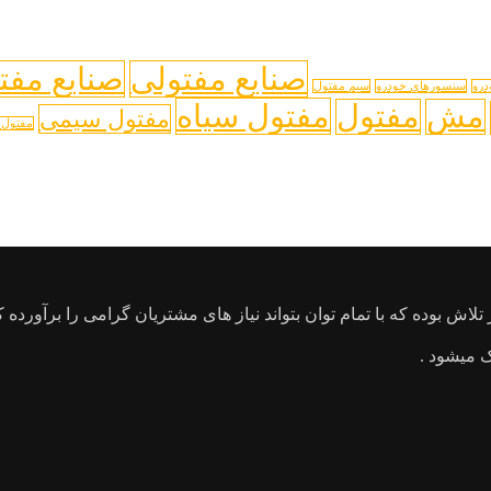
صنایع مفتولی
صنایع مفت
درو
سنسورهای خودرو
سیم مفتول
مفتول سیاه
مش
مفتول
مفتول سیمی
مفتول 
 میشود .