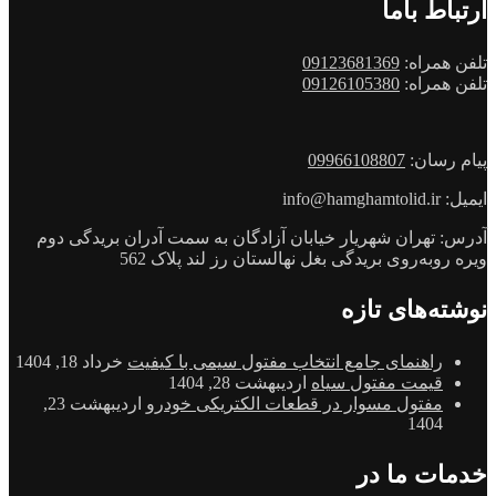
ارتباط باما
تلفن همراه:
09123681369
تلفن همراه:
09126105380
پیام رسان:
09966108807
ایمیل: info@hamghamtolid.ir
آدرس: تهران شهریار خیابان آزادگان به سمت آدران بریدگی دوم
ویره روبه‌روی بریدگی بغل نهالستان رز لند پلاک 562
نوشته‌های تازه
راهنمای جامع انتخاب مفتول سیمی با کیفیت
خرداد 18, 1404
قیمت مفتول سیاه
اردیبهشت 28, 1404
مفتول مسوار در قطعات الکتریکی خودرو
اردیبهشت 23,
1404
خدمات ما در