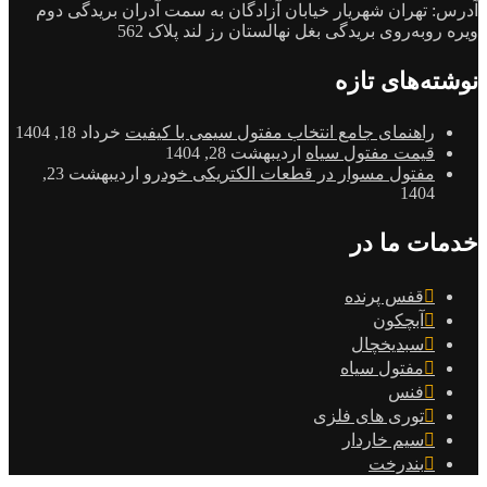
تهران شهریار خیابان آزادگان به سمت آدران بریدگی دوم
به‌روی بریدگی بغل نهالستان رز لند پلاک 562
‌های تازه
اهنمای جامع انتخاب مفتول سیمی با کیفیت
خرداد 18, 1404
یمت مفتول سیاه
اردیبهشت 28, 1404
فتول مسوار در قطعات الکتریکی خودرو
اردیبهشت 23,
140
ت ما در
قفس پرنده
آبچکون
سبدیخچال
مفتول سیاه
فنس
توری های فلزی
سیم خاردار
بندرخت