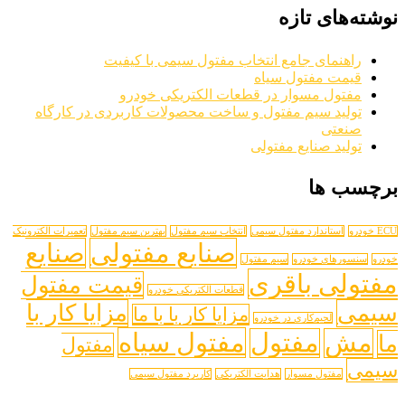
‌های تازه
اهنمای جامع انتخاب مفتول سیمی با کیفیت
یمت مفتول سیاه
فتول مسوار در قطعات الکتریکی خودرو
ولید سیم مفتول و ساخت محصولات کاربردی در کارگاه
نعتی
ولید صنایع مفتولی
ب ها
استاندارد مفتول سیمی
انتخاب سیم مفتول
بهترین سیم مفتول
تعمیرات الکترونیک
صنایع مفتولی
صنایع
سورهای خودرو
سیم مفتول
لی باقری
قیمت مفتول
قطعات الکتریکی خودرو
ی
مزایا کار با
مزایا کار با با ما
لحیم‌کاری در خودرو
مفتول سیاه
ش
مفتول
مفتول
ی
مفتول مسوار
هدایت الکتریکی
کاریرد مفتول سیمی