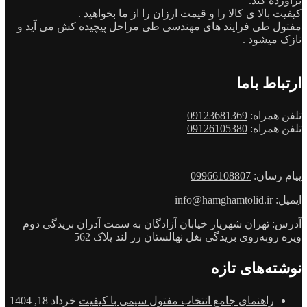
برآورده کند.
کیفیت بالا ی کالا را و قیمت ارزان را از ما بخواهید .
مفتول طی فرایند های مهندسی طی مراحل پیچیده کش می آید و
نازک میشود .
ارتباط باما
تلفن همراه:
09123681369
تلفن همراه:
09126105380
پیام رسان:
09966108807
ایمیل: info@hamghamtolid.ir
آدرس: تهران شهریار خیابان آزادگان به سمت آدران بریدگی دوم
ویره روبه‌روی بریدگی بغل نهالستان رز لند پلاک 562
نوشته‌های تازه
راهنمای جامع انتخاب مفتول سیمی با کیفیت
خرداد 18, 1404