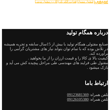
سیمی
مفتول مسوار
هدایت الکتریکی
کاریرد مفتول سیمی
درباره همگام تولید
صنایع مفتولی همگام تولید با بیش از 15سال سابقه و تجربه همیشه
در تلاش بوده که با تمام توان بتواند نیاز های مشتریان گرامی را
برآورده کند.
کیفیت بالا ی کالا را و قیمت ارزان را از ما بخواهید .
مفتول طی فرایند های مهندسی طی مراحل پیچیده کش می آید و
نازک میشود .
ارتباط باما
تلفن همراه:
09123681369
تلفن همراه:
09126105380