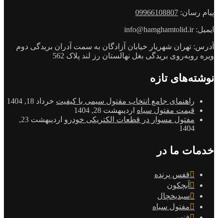
پیام رسان:
09966108807
ایمیل: info@hamghamtolid.ir
آدرس: تهران شهریار خیابان آزادگان به سمت آدران بریدگی دوم
ویره روبه‌روی بریدگی بغل نهالستان رز لند پلاک 562
نوشته‌های تازه
راهنمای جامع انتخاب مفتول سیمی با کیفیت
خرداد 18, 1404
قیمت مفتول سیاه
اردیبهشت 28, 1404
مفتول مسوار در قطعات الکتریکی خودرو
اردیبهشت 23,
1404
خدمات ما در
قفس پرنده
آبچکون
سبدیخچال
مفتول سیاه
فنس