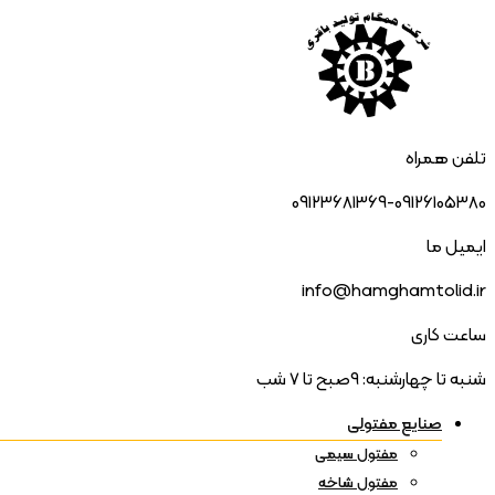
تلفن همراه
09123681369-09126105380
ایمیل ما
info@hamghamtolid.ir
ساعت کاری
شنبه تا چهارشنبه: 9صبح تا 7 شب
صنایع مفتولی
مفتول سیمی
مفتول شاخه