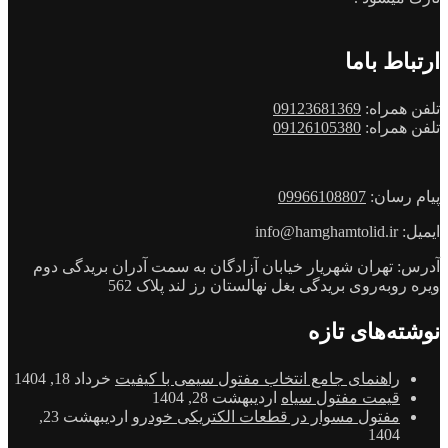
ارتباط باما
تلفن همراه:
09123681369
تلفن همراه:
09126105380
پیام رسان:
09966108807
ایمیل: info@hamghamtolid.ir
آدرس: تهران شهریار خیابان آزادگان به سمت آدران بریدگی دوم
ویره روبه‌روی بریدگی بغل نهالستان رز لند پلاک 562
نوشته‌های تازه
راهنمای جامع انتخاب مفتول سیمی با کیفیت
خرداد 18, 1404
قیمت مفتول سیاه
اردیبهشت 28, 1404
مفتول مسوار در قطعات الکتریکی خودرو
اردیبهشت 23,
1404