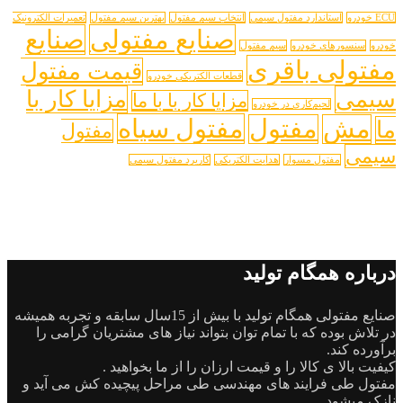
ECU خودرو
استاندارد مفتول سیمی
انتخاب سیم مفتول
بهترین سیم مفتول
تعمیرات الکترونیک
صنایع مفتولی
صنایع
خودرو
سنسورهای خودرو
سیم مفتول
مفتولی باقری
قیمت مفتول
قطعات الکتریکی خودرو
سیمی
مزایا کار با
مزایا کار با با ما
لحیم‌کاری در خودرو
مفتول سیاه
مش
مفتول
ما
مفتول
سیمی
مفتول مسوار
هدایت الکتریکی
کاریرد مفتول سیمی
درباره همگام تولید
صنایع مفتولی همگام تولید با بیش از 15سال سابقه و تجربه همیشه
در تلاش بوده که با تمام توان بتواند نیاز های مشتریان گرامی را
برآورده کند.
کیفیت بالا ی کالا را و قیمت ارزان را از ما بخواهید .
مفتول طی فرایند های مهندسی طی مراحل پیچیده کش می آید و
نازک میشود .