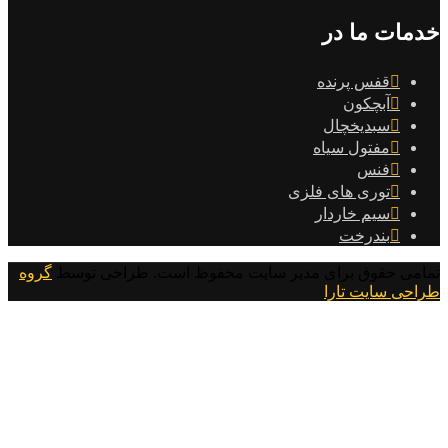
خدمات ما در
قفس پرنده
آبچکون
سبدیخچال
مفتول سیاه
فنس
توری های فلزی
سیم خاردار
بندرخت
تمامی حقوق برای مدیر سایت محفوظ است. طراحی توسط
گروه
طراحی سایت تارا