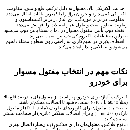
– هدایت الکتریکی بالا: مسوار به دلیل ترکیب قلع و مس، مقاومت
الکتریکی کمی دارد و جریان برق را با کمترین تلفات انتقال می‌دهد.
– مقاومت در برابر خوردگی: این آلیاژ در برابر اکسیداسیون و
رطوبت مقاوم است و طول عمر اتصالات را افزایش می‌دهد.
– نقطه ذوب پایین: مفتول مسوار در دمای نسبتاً پایین ذوب می‌شود،
بنابراین به قطعات الکترونیکی حساس آسیب نمی‌زند.
– انعطاف‌پذیری در لحیم‌کاری: به راحتی روی سطوح مختلف لحیم
می‌شود و اتصالاتی پایدار ایجاد می‌کند.
—
نکات مهم در انتخاب مفتول مسوار
برای خودرو
1. ترکیب آلیاژ: برای خودرو بهتر است از مفتول‌های با درصد قلع بالا
(مثلاً 60/40 یا 63/37) استفاده شود تا اتصالات محکم‌تر باشند.
2. ضخامت مفتول: برای کاربردهای ظریف (مانند ECU) از مفتول
نازک (0.5 تا 1mm) و برای اتصالات سنگین (باتری) از ضخامت بیشتر
استفاده کنید.
3. نوع فلاکس: مفتول‌های دارای فلاکس (روان‌ساز) اتصال بهتری
ایجاد می‌کنند و از اکسید شدن لحیم جلوگیری می‌کنند.