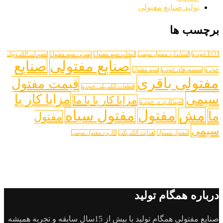
تولید صنایع مفتولی
برچسب ها
ECU خودرو
استاندارد مفتول سیمی
انتخاب سیم مفتول
بهترین سیم مفتول
تعمیرات الکترونیک
صنایع مفتولی
صنایع
خودرو
سنسورهای خودرو
سیم مفتول
مفتولی باقری
قیمت مفتول
قطعات الکتریکی خودرو
سیمی
مزایا کار با
مزایا کار با با ما
لحیم‌کاری در خودرو
مفتول سیاه
مش
مفتول
ما
مفتول
سیمی
مفتول مسوار
هدایت الکتریکی
کاریرد مفتول سیمی
درباره همگام تولید
صنایع مفتولی همگام تولید با بیش از 15سال سابقه و تجربه همیشه